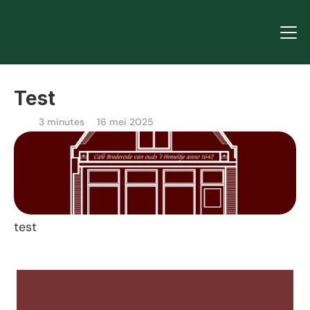
Test
3 minutes
16 mei 2025
test