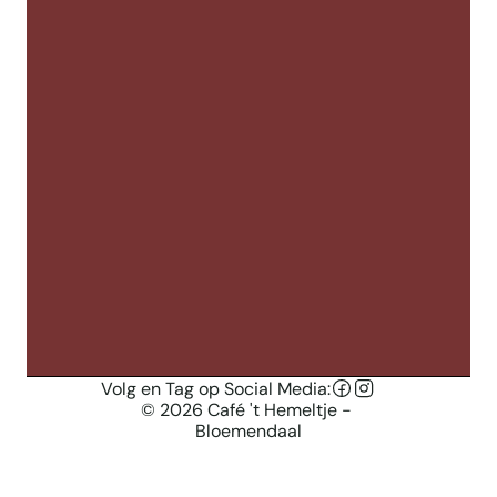
Maandag 
Dinsdag
gesloten
Woensdag 
Donderdag
Volg en Tag op Social Media:
Vrijdag & Zaterdag
© 2026 Café 't Hemeltje - 
Bloemendaal
Zondag: 