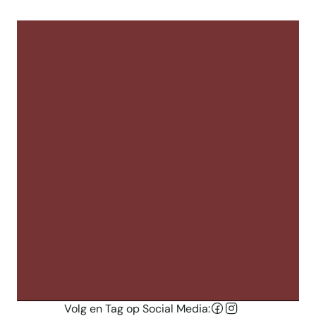
Maandag 
Dinsdag
gesloten
Woensdag 
Donderdag
Volg en Tag op Social Media:
Vrijdag & Zaterdag